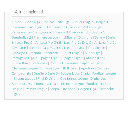
Altri campionati
T Mob. Bundesliga
|
Red Zac Erste Liga
|
Jupiler League
|
Belgio II
Divisione
|
SAS Ligaen
|
Danimarca I Divisione
|
Veikkausliiga
|
Ykkonen
|
Le Championnat
|
Francia II Divisione
|
Bundesliga 1
|
Bundesliga 2
|
Premiere League
|
Inghilterra I Divisione
|
Serie A
|
Serie
B
|
Lega Pro Gir.A
|
Lega Pro Gir.B
|
Lega Pro 2a Div. Gir.A
|
Lega Pro 2a
Div. Gir.B
|
Lega Pro 2a Div. Gir.C
|
Lega Pro Gir.C
|
Tippeligaen
|
Norvegia I Divisione
|
Eredivisie
|
Jupiler League
|
Super Liga
|
Portogallo Liga 2
|
Spagna Liga 1
|
Spagna Liga 2
|
Allsvenskan
|
Superettan
|
Ekstraklasa
|
Polonia I Divisione
|
Super Leauge
|
Challenge League
|
Borsodi Liga
|
NB II Keleti
|
Apertura
|
Clausura
|
Campeonato
|
Brasilero Serie B
|
Souper Ligka Ellada
|
Football League
|
Eircom League
|
First Division
|
Gambrinus League
|
Druha Liga
|
Romania Liga I
|
Romania Liga II
|
Premier League
|
Football National
League
|
Premier League
|
Scopa I Divisione
|
Corgon Liga
|
Slovacchia
Liga 2
|