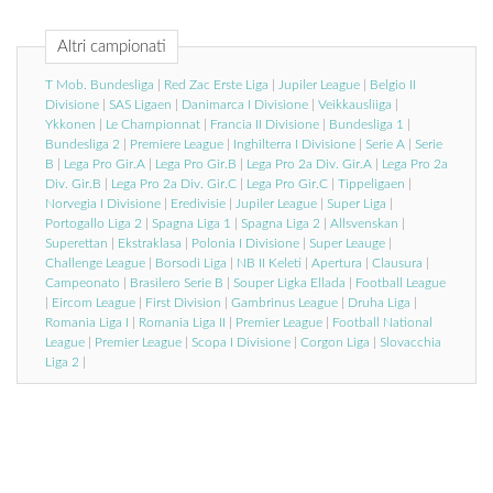
Altri campionati
T Mob. Bundesliga
|
Red Zac Erste Liga
|
Jupiler League
|
Belgio II
Divisione
|
SAS Ligaen
|
Danimarca I Divisione
|
Veikkausliiga
|
Ykkonen
|
Le Championnat
|
Francia II Divisione
|
Bundesliga 1
|
Bundesliga 2
|
Premiere League
|
Inghilterra I Divisione
|
Serie A
|
Serie
B
|
Lega Pro Gir.A
|
Lega Pro Gir.B
|
Lega Pro 2a Div. Gir.A
|
Lega Pro 2a
Div. Gir.B
|
Lega Pro 2a Div. Gir.C
|
Lega Pro Gir.C
|
Tippeligaen
|
Norvegia I Divisione
|
Eredivisie
|
Jupiler League
|
Super Liga
|
Portogallo Liga 2
|
Spagna Liga 1
|
Spagna Liga 2
|
Allsvenskan
|
Superettan
|
Ekstraklasa
|
Polonia I Divisione
|
Super Leauge
|
Challenge League
|
Borsodi Liga
|
NB II Keleti
|
Apertura
|
Clausura
|
Campeonato
|
Brasilero Serie B
|
Souper Ligka Ellada
|
Football League
|
Eircom League
|
First Division
|
Gambrinus League
|
Druha Liga
|
Romania Liga I
|
Romania Liga II
|
Premier League
|
Football National
League
|
Premier League
|
Scopa I Divisione
|
Corgon Liga
|
Slovacchia
Liga 2
|