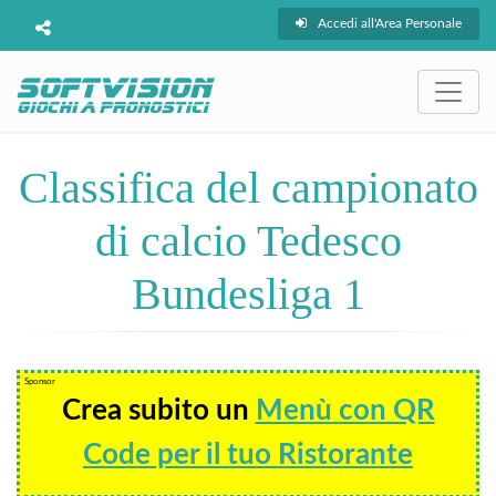
Accedi all'Area Personale
Classifica del campionato
di calcio Tedesco
Bundesliga 1
Sponsor
Crea subito un
Menù con QR
Code per il tuo Ristorante