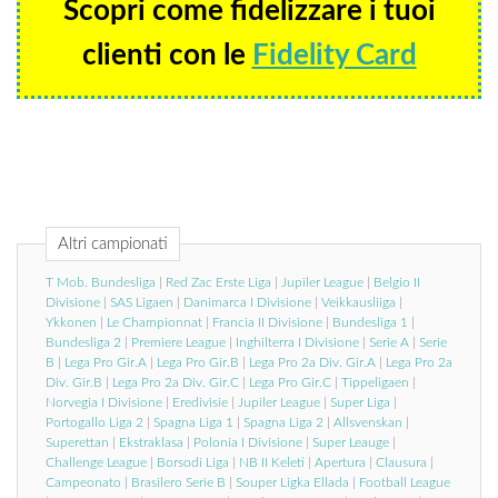
Scopri come fidelizzare i tuoi
clienti con le
Fidelity Card
Altri campionati
T Mob. Bundesliga
|
Red Zac Erste Liga
|
Jupiler League
|
Belgio II
Divisione
|
SAS Ligaen
|
Danimarca I Divisione
|
Veikkausliiga
|
Ykkonen
|
Le Championnat
|
Francia II Divisione
|
Bundesliga 1
|
Bundesliga 2
|
Premiere League
|
Inghilterra I Divisione
|
Serie A
|
Serie
B
|
Lega Pro Gir.A
|
Lega Pro Gir.B
|
Lega Pro 2a Div. Gir.A
|
Lega Pro 2a
Div. Gir.B
|
Lega Pro 2a Div. Gir.C
|
Lega Pro Gir.C
|
Tippeligaen
|
Norvegia I Divisione
|
Eredivisie
|
Jupiler League
|
Super Liga
|
Portogallo Liga 2
|
Spagna Liga 1
|
Spagna Liga 2
|
Allsvenskan
|
Superettan
|
Ekstraklasa
|
Polonia I Divisione
|
Super Leauge
|
Challenge League
|
Borsodi Liga
|
NB II Keleti
|
Apertura
|
Clausura
|
Campeonato
|
Brasilero Serie B
|
Souper Ligka Ellada
|
Football League