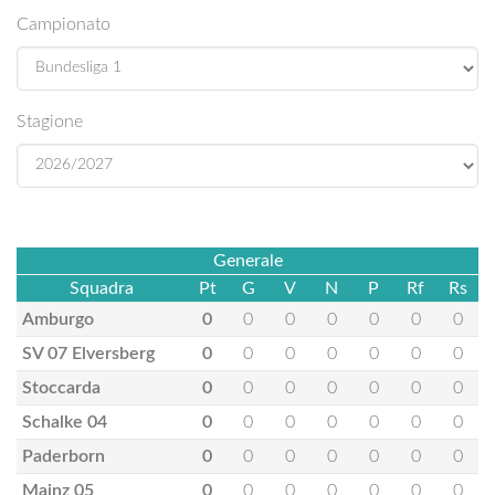
Campionato
Stagione
Generale
Squadra
Pt
G
V
N
P
Rf
Rs
Amburgo
0
0
0
0
0
0
0
SV 07 Elversberg
0
0
0
0
0
0
0
Stoccarda
0
0
0
0
0
0
0
Schalke 04
0
0
0
0
0
0
0
Paderborn
0
0
0
0
0
0
0
Mainz 05
0
0
0
0
0
0
0