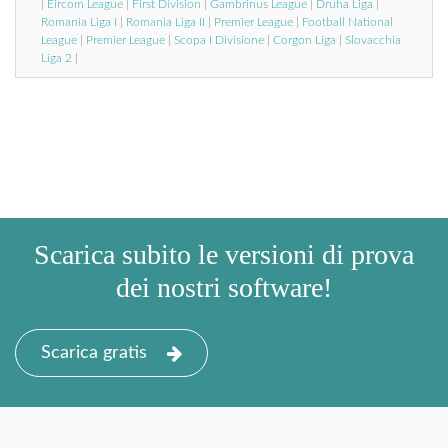
|
Eircom League
|
First Division
|
Gambrinus League
|
Druha Liga
|
Romania Liga I
|
Romania Liga II
|
Premier League
|
Football National
League
|
Premier League
|
Scopa I Divisione
|
Corgon Liga
|
Slovacchia
Liga 2
|
Scarica subito le versioni di prova
dei nostri software!
Scarica gratis