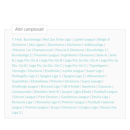
Altri campionati
T Mob. Bundesliga
|
Red Zac Erste Liga
|
Jupiler League
|
Belgio II
Divisione
|
SAS Ligaen
|
Danimarca I Divisione
|
Veikkausliiga
|
Ykkonen
|
Le Championnat
|
Francia II Divisione
|
Bundesliga 1
|
Bundesliga 2
|
Premiere League
|
Inghilterra I Divisione
|
Serie A
|
Serie
B
|
Lega Pro Gir.A
|
Lega Pro Gir.B
|
Lega Pro 2a Div. Gir.A
|
Lega Pro 2a
Div. Gir.B
|
Lega Pro 2a Div. Gir.C
|
Lega Pro Gir.C
|
Tippeligaen
|
Norvegia I Divisione
|
Eredivisie
|
Jupiler League
|
Super Liga
|
Portogallo Liga 2
|
Spagna Liga 1
|
Spagna Liga 2
|
Allsvenskan
|
Superettan
|
Ekstraklasa
|
Polonia I Divisione
|
Super Leauge
|
Challenge League
|
Borsodi Liga
|
NB II Keleti
|
Apertura
|
Clausura
|
Campeonato
|
Brasilero Serie B
|
Souper Ligka Ellada
|
Football League
|
Eircom League
|
First Division
|
Gambrinus League
|
Druha Liga
|
Romania Liga I
|
Romania Liga II
|
Premier League
|
Football National
League
|
Premier League
|
Scopa I Divisione
|
Corgon Liga
|
Slovacchia
Liga 2
|