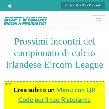
Accedi all'Area Personale
Prossimi incontri del
campionato di calcio
Irlandese Eircom League
Sponsor
Crea subito un
Menù con QR
Code per il tuo Ristorante