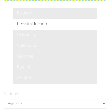
Risultati
Prossimi Incontri
Classifiche
Calendario
Giornate
Ruolini
Confronti
Nazione