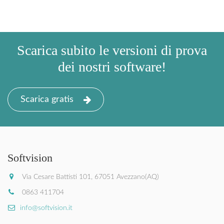
Scarica subito le versioni di prova
dei nostri software!
Scarica gratis
Softvision
Via Cesare Battisti 101, 67051 Avezzano(AQ)
0863 411704
info@softvision.it