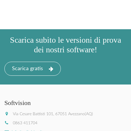
Scarica subito le versioni di prova
dei nostri software!
Scarica gratis
Softvision
Via Cesare Battisti 101, 67051 Avezzano(AQ)
0863 411704