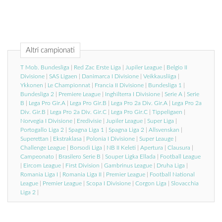
Altri campionati
T Mob. Bundesliga
|
Red Zac Erste Liga
|
Jupiler League
|
Belgio II
Divisione
|
SAS Ligaen
|
Danimarca I Divisione
|
Veikkausliiga
|
Ykkonen
|
Le Championnat
|
Francia II Divisione
|
Bundesliga 1
|
Bundesliga 2
|
Premiere League
|
Inghilterra I Divisione
|
Serie A
|
Serie
B
|
Lega Pro Gir.A
|
Lega Pro Gir.B
|
Lega Pro 2a Div. Gir.A
|
Lega Pro 2a
Div. Gir.B
|
Lega Pro 2a Div. Gir.C
|
Lega Pro Gir.C
|
Tippeligaen
|
Norvegia I Divisione
|
Eredivisie
|
Jupiler League
|
Super Liga
|
Portogallo Liga 2
|
Spagna Liga 1
|
Spagna Liga 2
|
Allsvenskan
|
Superettan
|
Ekstraklasa
|
Polonia I Divisione
|
Super Leauge
|
Challenge League
|
Borsodi Liga
|
NB II Keleti
|
Apertura
|
Clausura
|
Campeonato
|
Brasilero Serie B
|
Souper Ligka Ellada
|
Football League
|
Eircom League
|
First Division
|
Gambrinus League
|
Druha Liga
|
Romania Liga I
|
Romania Liga II
|
Premier League
|
Football National
League
|
Premier League
|
Scopa I Divisione
|
Corgon Liga
|
Slovacchia
Liga 2
|