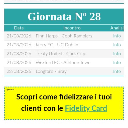
Giornata Nº 28
Data
Incontro
Analisi
21/08/2026
Finn Harps - Cobh Ramblers
Info
21/08/2026
Kerry FC - UC Dublin
Info
21/08/2026
Treaty United - Cork City
Info
21/08/2026
Wexford FC - Athlone Town
Info
22/08/2026
Longford - Bray
Info
Sponsor
Scopri come fidelizzare i tuoi
clienti con le
Fidelity Card