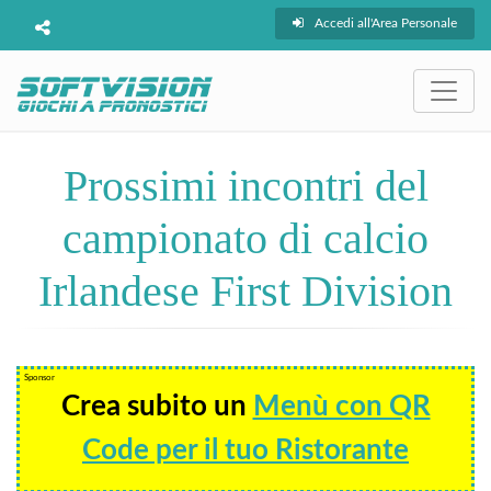
Accedi all'Area Personale
Prossimi incontri del
campionato di calcio
Irlandese First Division
Sponsor
Crea subito un
Menù con QR
Code per il tuo Ristorante