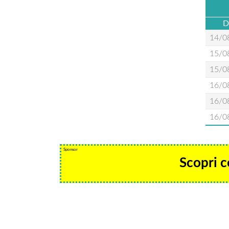
D
14/0
15/0
15/0
16/0
16/0
16/0
Sponsor
Scopri c