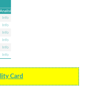
Analisi
Info
Info
Info
Info
Info
Info
lity Card