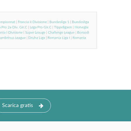
ampionnat
|
Francia II Divisione
|
Bundesliga 1
|
Bundesliga
 Pro 2a Div. Gir.C
|
Lega Pro Gir.C
|
Tippeligaen
|
Norvegia
nia I Divisione
|
Super Leauge
|
Challenge League
|
Borsodi
ambrinus League
|
Druha Liga
|
Romania Liga I
|
Romania
Scarica gratis