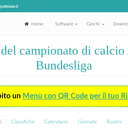
Home
Software
Giochi
Downl
 del campionato di calci
Bundesliga
bito un
Menù con QR Code per il tuo Ri
i
Classifiche
Calendario
Giornate
Ruolini