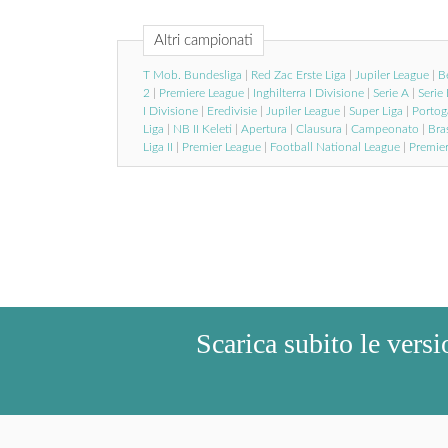
Altri campionati
T Mob. Bundesliga
|
Red Zac Erste Liga
|
Jupiler League
|
Be
2
|
Premiere League
|
Inghilterra I Divisione
|
Serie A
|
Serie
I Divisione
|
Eredivisie
|
Jupiler League
|
Super Liga
|
Portog
Liga
|
NB II Keleti
|
Apertura
|
Clausura
|
Campeonato
|
Bras
Liga II
|
Premier League
|
Football National League
|
Premie
Scarica subito le versi