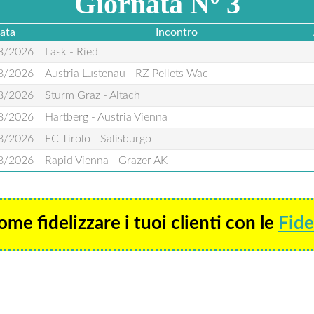
Giornata Nº 3
ata
Incontro
8/2026
Lask - Ried
8/2026
Austria Lustenau - RZ Pellets Wac
8/2026
Sturm Graz - Altach
8/2026
Hartberg - Austria Vienna
8/2026
FC Tirolo - Salisburgo
8/2026
Rapid Vienna - Grazer AK
ome fidelizzare i tuoi clienti con le
Fide