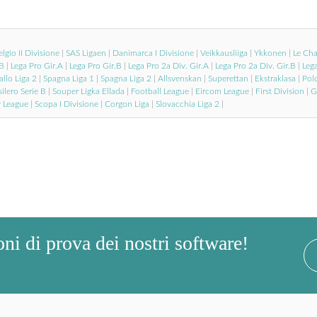
lgio II Divisione
|
SAS Ligaen
|
Danimarca I Divisione
|
Veikkausliiga
|
Ykkonen
|
Le Ch
 B
|
Lega Pro Gir.A
|
Lega Pro Gir.B
|
Lega Pro 2a Div. Gir.A
|
Lega Pro 2a Div. Gir.B
|
Lega
allo Liga 2
|
Spagna Liga 1
|
Spagna Liga 2
|
Allsvenskan
|
Superettan
|
Ekstraklasa
|
Polo
ilero Serie B
|
Souper Ligka Ellada
|
Football League
|
Eircom League
|
First Division
|
G
r League
|
Scopa I Divisione
|
Corgon Liga
|
Slovacchia Liga 2
|
oni di prova dei nostri software!