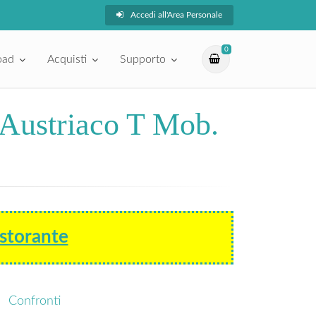
Accedi all'Area Personale
0
oad
Acquisti
Supporto
o Austriaco T Mob.
storante
Confronti