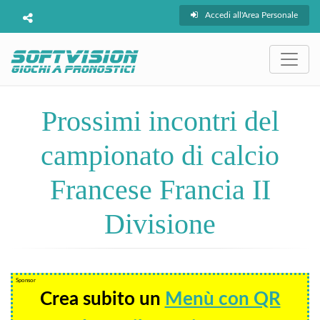
Accedi all'Area Personale
Prossimi incontri del
campionato di calcio
Francese Francia II
Divisione
Sponsor
Crea subito un
Menù con QR