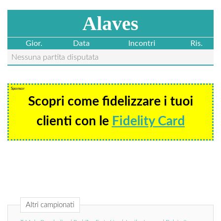
Alaves
Gior.
Data
Incontri
Ris.
Nessuna partita disputata
Sponsor
Scopri come fidelizzare i tuoi
clienti con le
Fidelity Card
Altri campionati