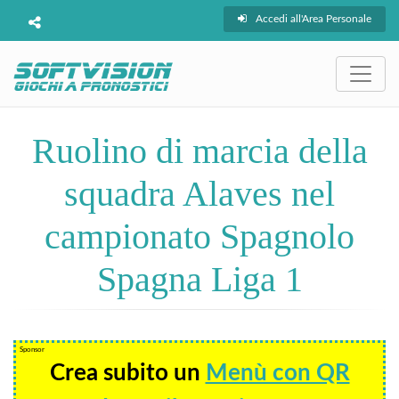
Accedi all'Area Personale
Ruolino di marcia della
squadra Alaves nel
campionato Spagnolo
Spagna Liga 1
Sponsor
Crea subito un
Menù con QR