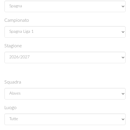
Campionato
Stagione
Squadra
Luogo