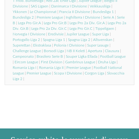
T Mob. Bundesliga
|
Red Zac Erste Liga
|
Jupiler League
|
Belgio II
Divisione
|
SAS Ligaen
|
Danimarca I Divisione
|
Veikkausliiga
|
Ykkonen
|
Le Championnat
|
Francia II Divisione
|
Bundesliga 1
|
Bundesliga 2
|
Premiere League
|
Inghilterra I Divisione
|
Serie A
|
Serie
B
|
Lega Pro Gir.A
|
Lega Pro Gir.B
|
Lega Pro 2a Div. Gir.A
|
Lega Pro 2a
Div. Gir.B
|
Lega Pro 2a Div. Gir.C
|
Lega Pro Gir.C
|
Tippeligaen
|
Norvegia I Divisione
|
Eredivisie
|
Jupiler League
|
Super Liga
|
Portogallo Liga 2
|
Spagna Liga 1
|
Spagna Liga 2
|
Allsvenskan
|
Superettan
|
Ekstraklasa
|
Polonia I Divisione
|
Super Leauge
|
Challenge League
|
Borsodi Liga
|
NB II Keleti
|
Apertura
|
Clausura
|
Campeonato
|
Brasilero Serie B
|
Souper Ligka Ellada
|
Football League
|
Eircom League
|
First Division
|
Gambrinus League
|
Druha Liga
|
Romania Liga I
|
Romania Liga II
|
Premier League
|
Football National
League
|
Premier League
|
Scopa I Divisione
|
Corgon Liga
|
Slovacchia
Liga 2
|