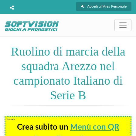
Accedi all'Area Personale
Ruolino di marcia della
squadra Arezzo nel
campionato Italiano di
Serie B
Sponsor
Crea subito un
Menù con QR