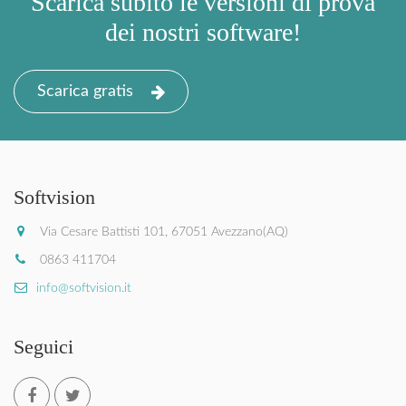
Scarica subito le versioni di prova
dei nostri software!
Scarica gratis
Softvision
Via Cesare Battisti 101, 67051 Avezzano(AQ)
0863 411704
info@softvision.it
Seguici