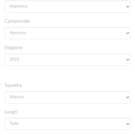
Campionato
Stagione
Squadra
Luogo