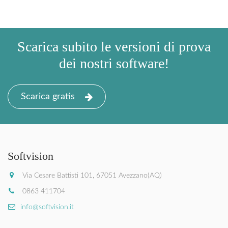
Scarica subito le versioni di prova
dei nostri software!
Scarica gratis
Softvision
Via Cesare Battisti 101, 67051 Avezzano(AQ)
0863 411704
info@softvision.it