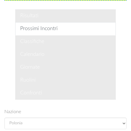
Risultati
Prossimi Incontri
Classifiche
Calendario
Giornate
Ruolini
Confronti
Nazione