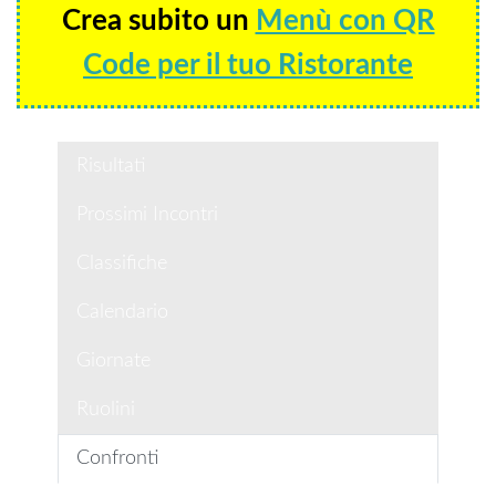
Crea subito un
Menù con QR
Code per il tuo Ristorante
Risultati
Prossimi Incontri
Classifiche
Calendario
Giornate
Ruolini
Confronti