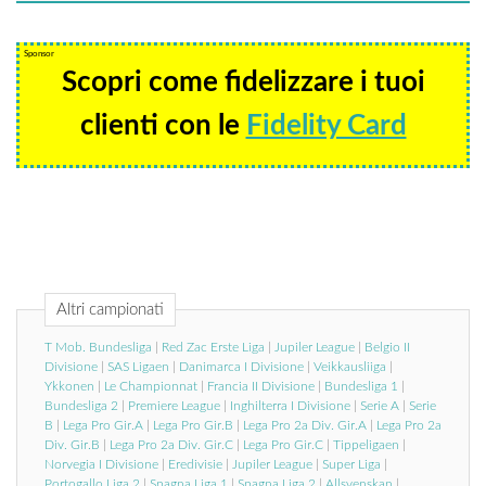
Sponsor
Scopri come fidelizzare i tuoi
clienti con le
Fidelity Card
Altri campionati
T Mob. Bundesliga
|
Red Zac Erste Liga
|
Jupiler League
|
Belgio II
Divisione
|
SAS Ligaen
|
Danimarca I Divisione
|
Veikkausliiga
|
Ykkonen
|
Le Championnat
|
Francia II Divisione
|
Bundesliga 1
|
Bundesliga 2
|
Premiere League
|
Inghilterra I Divisione
|
Serie A
|
Serie
B
|
Lega Pro Gir.A
|
Lega Pro Gir.B
|
Lega Pro 2a Div. Gir.A
|
Lega Pro 2a
Div. Gir.B
|
Lega Pro 2a Div. Gir.C
|
Lega Pro Gir.C
|
Tippeligaen
|
Norvegia I Divisione
|
Eredivisie
|
Jupiler League
|
Super Liga
|
Portogallo Liga 2
|
Spagna Liga 1
|
Spagna Liga 2
|
Allsvenskan
|