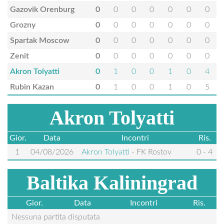
Gazovik Orenburg
0
0
0
0
0
0
0
Grozny
0
0
0
0
0
0
0
Spartak Moscow
0
0
0
0
0
0
0
Zenit
0
0
0
0
0
0
0
Akron Tolyatti
0
1
0
0
1
0
4
Rubin Kazan
0
1
0
0
1
0
5
Akron Tolyatti
Gior.
Data
Incontri
Ris.
1
04/08/2026
Akron Tolyatti
-
FK Rostov
0 - 4
Baltika Kaliningrad
Gior.
Data
Incontri
Ris.
Nessuna partita disputata