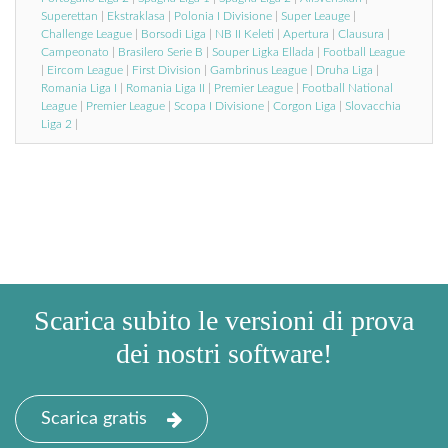
Superettan
|
Ekstraklasa
|
Polonia I Divisione
|
Super Leauge
|
Challenge League
|
Borsodi Liga
|
NB II Keleti
|
Apertura
|
Clausura
|
Campeonato
|
Brasilero Serie B
|
Souper Ligka Ellada
|
Football League
|
Eircom League
|
First Division
|
Gambrinus League
|
Druha Liga
|
Romania Liga I
|
Romania Liga II
|
Premier League
|
Football National
League
|
Premier League
|
Scopa I Divisione
|
Corgon Liga
|
Slovacchia
Liga 2
|
Scarica subito le versioni di prova
dei nostri software!
Scarica gratis