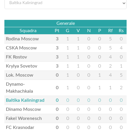
Generale
Squadra
Pt
G
V
N
P
Rf
Rs
Rodina Moscow
3
1
1
0
0
5
0
CSKA Moscow
3
1
1
0
0
5
4
FK Rostov
3
1
1
0
0
4
0
Krylya Sovetov
3
1
1
0
0
2
1
Lok. Moscow
0
1
0
0
1
4
5
Dynamo-
0
1
0
0
1
1
2
Makhachkala
Baltika Kaliningrad
0
0
0
0
0
0
0
Dinamo Moscow
0
0
0
0
0
0
0
Fakel Worenesch
0
0
0
0
0
0
0
FC Krasnodar
0
0
0
0
0
0
0