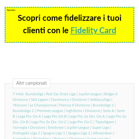
Sponsor
Scopri come fidelizzare i tuoi
clienti con le
Fidelity Card
Altri campionati
T Mob. Bundesliga
|
Red Zac Erste Liga
|
Jupiler League
|
Belgio II
Divisione
|
SAS Ligaen
|
Danimarca I Divisione
|
Veikkausliiga
|
Ykkonen
|
Le Championnat
|
Francia II Divisione
|
Bundesliga 1
|
Bundesliga 2
|
Premiere League
|
Inghilterra I Divisione
|
Serie A
|
Serie
B
|
Lega Pro Gir.A
|
Lega Pro Gir.B
|
Lega Pro 2a Div. Gir.A
|
Lega Pro 2a
Div. Gir.B
|
Lega Pro 2a Div. Gir.C
|
Lega Pro Gir.C
|
Tippeligaen
|
Norvegia I Divisione
|
Eredivisie
|
Jupiler League
|
Super Liga
|
Portogallo Liga 2
|
Spagna Liga 1
|
Spagna Liga 2
|
Allsvenskan
|
Superettan
|
Ekstraklasa
|
Polonia I Divisione
|
Super Leauge
|