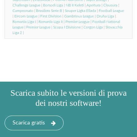
Challenge League
|
Borsodi Liga
|
NB II Keleti
|
Apertura
|
Clausura
|
Campeonato
|
Brasilero Serie B
|
Souper Ligka Ellada
|
Football League
|
Eircom League
|
First Division
|
Gambrinus League
|
Druha Liga
|
Romania Liga I
|
Romania Liga II
|
Premier League
|
Football National
League
|
Premier League
|
Scopa I Divisione
|
Corgon Liga
|
Slovacchia
Liga 2
|
Scarica subito le versioni di prova
dei nostri software!
Scarica gratis