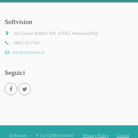
Softvision
Via Cesare Battisti 101, 67051 Avezzano(AQ)
0863 411704
info@softvision.it
Seguici
Softvision - P. Iva 02081660660 -
Privacy Policy
-
Cookie