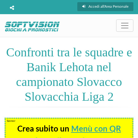
Accedi all'Area Personale
Confronti tra le squadre e
Banik Lehota nel
campionato Slovacco
Slovacchia Liga 2
Sponsor
Crea subito un
Menù con QR