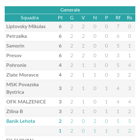
Generale
Squadra
Pt
G
V
N
P
Rf
Rs
Liptovsky Mikulas
6
2
2
0
0
7
0
Petrzalka
6
2
2
0
0
6
0
Samorin
6
2
2
0
0
5
1
Presov
6
2
2
0
0
3
1
Pohronie
4
2
1
1
0
5
4
Zlate Moravce
4
2
1
1
0
3
2
MSK Povazska
3
2
1
0
1
4
3
Bystrica
OFK MALZENICE
3
2
1
0
1
4
4
Zilina B
3
2
1
0
1
1
2
Banik Lehota
2
2
0
2
0
5
5
1
2
0
1
1
1
2