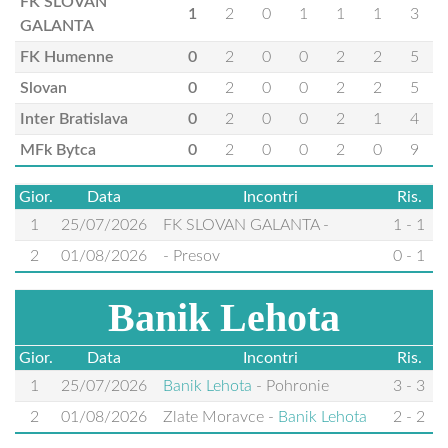
FK SLOVAN
1
2
0
1
1
1
3
GALANTA
FK Humenne
0
2
0
0
2
2
5
Slovan
0
2
0
0
2
2
5
Inter Bratislava
0
2
0
0
2
1
4
MFk Bytca
0
2
0
0
2
0
9
Gior.
Data
Incontri
Ris.
1
25/07/2026
FK SLOVAN GALANTA
-
1 - 1
2
01/08/2026
-
Presov
0 - 1
Banik Lehota
Gior.
Data
Incontri
Ris.
1
25/07/2026
Banik Lehota
-
Pohronie
3 - 3
2
01/08/2026
Zlate Moravce
-
Banik Lehota
2 - 2