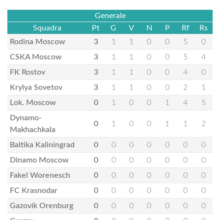
Generale
Squadra
Pt
G
V
N
P
Rf
Rs
Rodina Moscow
3
1
1
0
0
5
0
CSKA Moscow
3
1
1
0
0
5
4
FK Rostov
3
1
1
0
0
4
0
Krylya Sovetov
3
1
1
0
0
2
1
Lok. Moscow
0
1
0
0
1
4
5
Dynamo-
0
1
0
0
1
1
2
Makhachkala
Baltika Kaliningrad
0
0
0
0
0
0
0
Dinamo Moscow
0
0
0
0
0
0
0
Fakel Worenesch
0
0
0
0
0
0
0
FC Krasnodar
0
0
0
0
0
0
0
Gazovik Orenburg
0
0
0
0
0
0
0