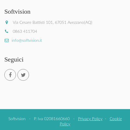
Softvision
Via Cesare Battisti 101, 67051 Avezzano(AQ)
0863 411704
info@softvision.it
Seguici
Softvision - P. Iva 02081660660 -
Privacy Policy
-
Cookie
Policy