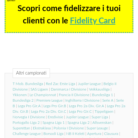
Sponsor
Scopri come fidelizzare i tuoi
clienti con le
Fidelity Card
Altri campionati
T Mob. Bundesliga
|
Red Zac Erste Liga
|
Jupiler League
|
Belgio II
Divisione
|
SAS Ligaen
|
Danimarca I Divisione
|
Veikkausliiga
|
Ykkonen
|
Le Championnat
|
Francia II Divisione
|
Bundesliga 1
|
Bundesliga 2
|
Premiere League
|
Inghilterra I Divisione
|
Serie A
|
Serie
B
|
Lega Pro Gir.A
|
Lega Pro Gir.B
|
Lega Pro 2a Div. Gir.A
|
Lega Pro 2a
Div. Gir.B
|
Lega Pro 2a Div. Gir.C
|
Lega Pro Gir.C
|
Tippeligaen
|
Norvegia I Divisione
|
Eredivisie
|
Jupiler League
|
Super Liga
|
Portogallo Liga 2
|
Spagna Liga 1
|
Spagna Liga 2
|
Allsvenskan
|
Superettan
|
Ekstraklasa
|
Polonia I Divisione
|
Super Leauge
|
Challenge League
|
Borsodi Liga
|
NB II Keleti
|
Apertura
|
Clausura
|