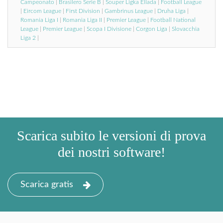
Campeonato
|
Brasilero Serie B
|
Souper Ligka Ellada
|
Football League
|
Eircom League
|
First Division
|
Gambrinus League
|
Druha Liga
|
Romania Liga I
|
Romania Liga II
|
Premier League
|
Football National
League
|
Premier League
|
Scopa I Divisione
|
Corgon Liga
|
Slovacchia
Liga 2
|
Scarica subito le versioni di prova
dei nostri software!
Scarica gratis