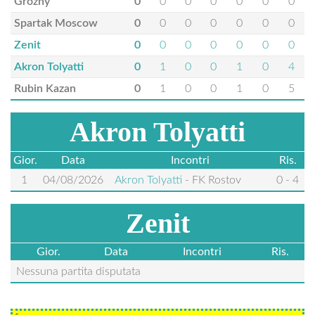
Grozny
0
0
0
0
0
0
0
Spartak Moscow
0
0
0
0
0
0
0
Zenit
0
0
0
0
0
0
0
Akron Tolyatti
0
1
0
0
1
0
4
Rubin Kazan
0
1
0
0
1
0
5
Akron Tolyatti
Gior.
Data
Incontri
Ris.
1
04/08/2026
Akron Tolyatti
-
FK Rostov
0 - 4
Zenit
Gior.
Data
Incontri
Ris.
Nessuna partita disputata