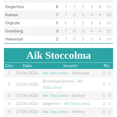
Degerfors
8
7
2
2
3
8
11
Kalmar
7
7
2
1
4
9
10
Orgryte
5
6
1
2
3
6
16
Goteborg
3
7
0
3
4
4
15
Halmstad
2
7
0
2
5
4
14
Aik Stoccolma
Gior.
Data
Incontri
Ris.
1
05/04/2026
Aik Stoccolma
-
Halmstad
2 - 1
Brommapojkarna
-
Aik
2
13/04/2026
2 - 2
Stoccolma
3
19/04/2026
Aik Stoccolma
-
Kalmar
1 - 0
4
23/04/2026
Degerfors
-
Aik Stoccolma
2 - 1
5
27/04/2026
Aik Stoccolma
-
Malmo
0 - 1