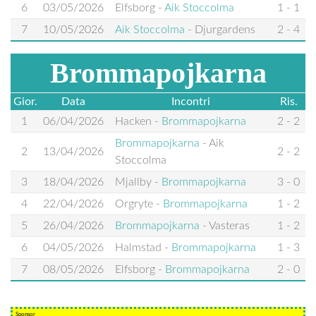
6
03/05/2026
Elfsborg
-
Aik Stoccolma
1 - 1
7
10/05/2026
Aik Stoccolma
-
Djurgardens
2 - 4
Brommapojkarna
Gior.
Data
Incontri
Ris.
1
06/04/2026
Hacken
-
Brommapojkarna
2 - 2
Brommapojkarna
-
Aik
2
13/04/2026
2 - 2
Stoccolma
3
18/04/2026
Mjallby
-
Brommapojkarna
3 - 0
4
22/04/2026
Orgryte
-
Brommapojkarna
1 - 2
5
26/04/2026
Brommapojkarna
-
Vasteras
1 - 2
6
04/05/2026
Halmstad
-
Brommapojkarna
1 - 3
7
08/05/2026
Elfsborg
-
Brommapojkarna
2 - 0
Sponsor