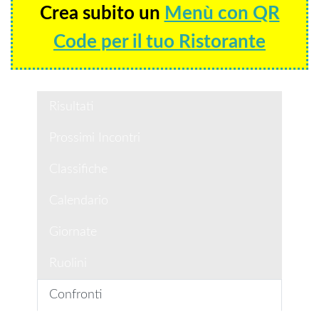
Crea subito un
Menù con QR
Code per il tuo Ristorante
Risultati
Prossimi Incontri
Classifiche
Calendario
Giornate
Ruolini
Confronti