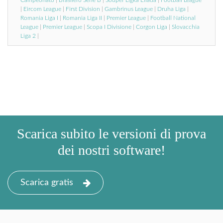
|
Eircom League
|
First Division
|
Gambrinus League
|
Druha Liga
|
Romania Liga I
|
Romania Liga II
|
Premier League
|
Football National
League
|
Premier League
|
Scopa I Divisione
|
Corgon Liga
|
Slovacchia
Liga 2
|
Scarica subito le versioni di prova
dei nostri software!
Scarica gratis