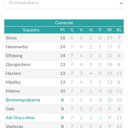
Generale
Squadra
Pt
G
V
N
P
Rf
Rs
Sirius
16
6
5
1
0
17
7
Hammarby
14
7
4
2
1
17
5
Elfsborg
14
7
4
2
1
11
6
Djurgardens
13
7
4
1
2
16
8
Hacken
13
7
3
4
0
15
11
Mjallby
13
7
4
1
2
12
8
Malmo
10
7
3
1
3
12
11
Brommapojkarna
8
7
2
2
3
10
13
Gais
8
7
2
2
3
9
8
Aik Stoccolma
8
7
2
2
3
9
11
Vasteras
8
7
2
2
3
9
14