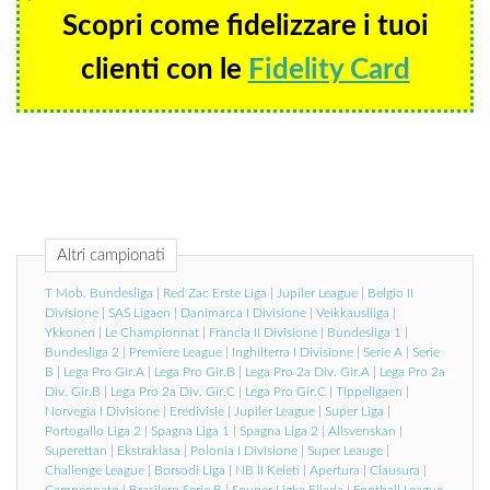
Scopri come fidelizzare i tuoi
clienti con le
Fidelity Card
Altri campionati
T Mob. Bundesliga
|
Red Zac Erste Liga
|
Jupiler League
|
Belgio II
Divisione
|
SAS Ligaen
|
Danimarca I Divisione
|
Veikkausliiga
|
Ykkonen
|
Le Championnat
|
Francia II Divisione
|
Bundesliga 1
|
Bundesliga 2
|
Premiere League
|
Inghilterra I Divisione
|
Serie A
|
Serie
B
|
Lega Pro Gir.A
|
Lega Pro Gir.B
|
Lega Pro 2a Div. Gir.A
|
Lega Pro 2a
Div. Gir.B
|
Lega Pro 2a Div. Gir.C
|
Lega Pro Gir.C
|
Tippeligaen
|
Norvegia I Divisione
|
Eredivisie
|
Jupiler League
|
Super Liga
|
Portogallo Liga 2
|
Spagna Liga 1
|
Spagna Liga 2
|
Allsvenskan
|
Superettan
|
Ekstraklasa
|
Polonia I Divisione
|
Super Leauge
|
Challenge League
|
Borsodi Liga
|
NB II Keleti
|
Apertura
|
Clausura
|
Campeonato
|
Brasilero Serie B
|
Souper Ligka Ellada
|
Football League