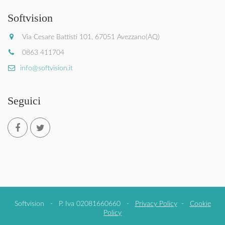
Softvision
Via Cesare Battisti 101, 67051 Avezzano(AQ)
0863 411704
info@softvision.it
Seguici
Softvision - P. Iva 02081660660 -
Privacy Policy
-
Cookie
Policy