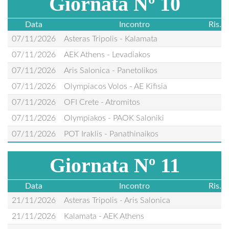
Giornata Nº 10
Data
Incontro
Ris.
07/11/2026
Asteras Tripolis - Kalamata
07/11/2026
AEK Athens - Levadiakos
07/11/2026
Aris Salonica - Panetolikos
07/11/2026
Olympiacos Volos - AE Kifisia
07/11/2026
OFI Crete - Atromitos
07/11/2026
Olympiakos - PAOK Saloniki
07/11/2026
POT Iraklis - Panathinaikos
Giornata Nº 11
Data
Incontro
Ris.
21/11/2026
Asteras Tripolis - Aris Salonica
21/11/2026
Kalamata - AEK Athens