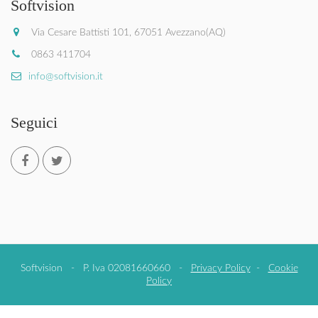
Softvision
Via Cesare Battisti 101, 67051 Avezzano(AQ)
0863 411704
info@softvision.it
Seguici
Softvision - P. Iva 02081660660 -
Privacy Policy
-
Cookie
Policy