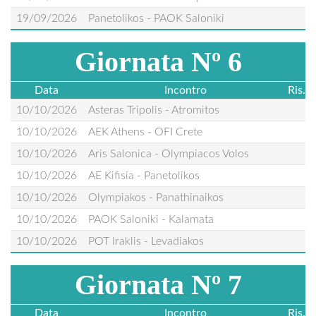
19/09/2026
Panetolikos - PAOK Saloniki
Giornata Nº 6
Data
Incontro
Ris.
10/10/2026
Asteras Tripolis - Atromitos
10/10/2026
AEK Athens - OFI Crete
10/10/2026
Aris Salonica - Olympiacos Volos
10/10/2026
AE Kifisia - Panetolikos
10/10/2026
Olympiakos - Panathinaikos
10/10/2026
PAOK Saloniki - Kalamata
10/10/2026
POT Iraklis - Levadiakos
Giornata Nº 7
Data
Incontro
Ris.