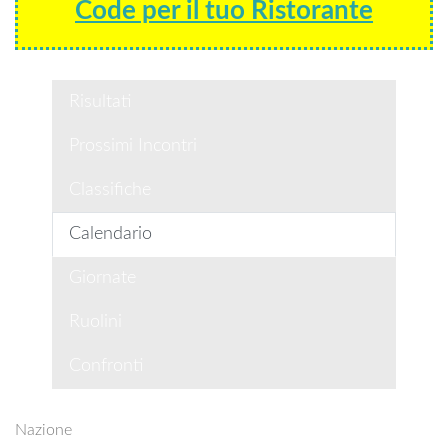
Code per il tuo Ristorante
Risultati
Prossimi Incontri
Classifiche
Calendario
Giornate
Ruolini
Confronti
Nazione