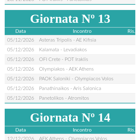
Giornata Nº 13
Data
Incontro
Ris.
05/12/2026
Asteras Tripolis - AE Kifisia
05/12/2026
Kalamata - Levadiakos
05/12/2026
OFI Crete - POT Iraklis
05/12/2026
Olympiakos - AEK Athens
05/12/2026
PAOK Saloniki - Olympiacos Volos
05/12/2026
Panathinaikos - Aris Salonica
05/12/2026
Panetolikos - Atromitos
Giornata Nº 14
Data
Incontro
Ris.
12/12/2026
AEK Athens - Olympiacos Volos