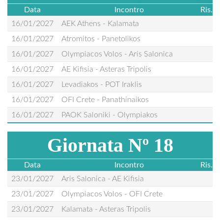
Data
Incontro
Ris.
16/01/2027
AEK Athens - Kalamata
16/01/2027
Atromitos - Panetolikos
16/01/2027
Olympiacos Volos - Aris Salonica
16/01/2027
AE Kifisia - Asteras Tripolis
16/01/2027
Levadiakos - POT Iraklis
16/01/2027
OFI Crete - Panathinaikos
16/01/2027
PAOK Saloniki - Olympiakos
Giornata Nº 18
Data
Incontro
Ris.
23/01/2027
Aris Salonica - AE Kifisia
23/01/2027
Olympiacos Volos - OFI Crete
23/01/2027
Kalamata - Asteras Tripolis