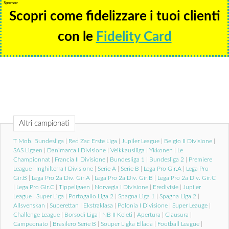
Sponsor
Scopri come fidelizzare i tuoi clienti
con le
Fidelity Card
Altri campionati
T Mob. Bundesliga
|
Red Zac Erste Liga
|
Jupiler League
|
Belgio II Divisione
|
SAS Ligaen
|
Danimarca I Divisione
|
Veikkausliiga
|
Ykkonen
|
Le
Championnat
|
Francia II Divisione
|
Bundesliga 1
|
Bundesliga 2
|
Premiere
League
|
Inghilterra I Divisione
|
Serie A
|
Serie B
|
Lega Pro Gir.A
|
Lega Pro
Gir.B
|
Lega Pro 2a Div. Gir.A
|
Lega Pro 2a Div. Gir.B
|
Lega Pro 2a Div. Gir.C
|
Lega Pro Gir.C
|
Tippeligaen
|
Norvegia I Divisione
|
Eredivisie
|
Jupiler
League
|
Super Liga
|
Portogallo Liga 2
|
Spagna Liga 1
|
Spagna Liga 2
|
Allsvenskan
|
Superettan
|
Ekstraklasa
|
Polonia I Divisione
|
Super Leauge
|
Challenge League
|
Borsodi Liga
|
NB II Keleti
|
Apertura
|
Clausura
|
Campeonato
|
Brasilero Serie B
|
Souper Ligka Ellada
|
Football League
|