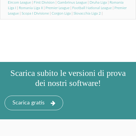
Eircom League
|
First Division
|
Gambrinus League
|
Druha Liga
|
Romania
Liga I
|
Romania Liga II
|
Premier League
|
Football National League
|
Premier
League
|
Scopa I Divisione
|
Corgon Liga
|
Slovacchia Liga 2
|
Scarica subito le versioni di prova
dei nostri software!
Scarica gratis