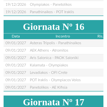
19/12/2026
Olympiakos - Panetolikos
19/12/2026
Panathinaikos - POT Iraklis
Giornata Nº 16
Data
Incontro
Ris.
09/01/2027
Asteras Tripolis - Panathinaikos
09/01/2027
AEK Athens - Atromitos
09/01/2027
Aris Salonica - PAOK Saloniki
09/01/2027
Kalamata - Olympiakos
09/01/2027
Levadiakos - OFI Crete
09/01/2027
POT Iraklis - Olympiacos Volos
09/01/2027
Panetolikos - AE Kifisia
Giornata Nº 17