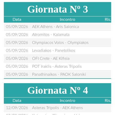
Giornata Nº 3
Data
Incontro
Ris.
05/09/2026
AEK Athens - Aris Salonica
05/09/2026
Atromitos - Kalamata
05/09/2026
Olympiacos Volos - Olympiakos
05/09/2026
Levadiakos - Panetolikos
05/09/2026
OFI Crete - AE Kifisia
05/09/2026
POT Iraklis - Asteras Tripolis
05/09/2026
Panathinaikos - PAOK Saloniki
Giornata Nº 4
Data
Incontro
Ris.
12/09/2026
Asteras Tripolis - AEK Athens