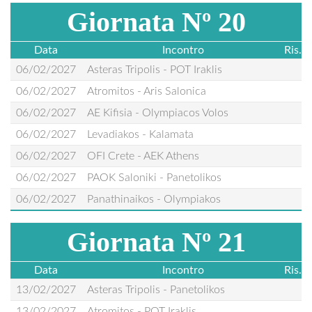
Giornata Nº 20
Data
Incontro
Ris.
06/02/2027
Asteras Tripolis - POT Iraklis
06/02/2027
Atromitos - Aris Salonica
06/02/2027
AE Kifisia - Olympiacos Volos
06/02/2027
Levadiakos - Kalamata
06/02/2027
OFI Crete - AEK Athens
06/02/2027
PAOK Saloniki - Panetolikos
06/02/2027
Panathinaikos - Olympiakos
Giornata Nº 21
Data
Incontro
Ris.
13/02/2027
Asteras Tripolis - Panetolikos
13/02/2027
Atromitos - POT Iraklis