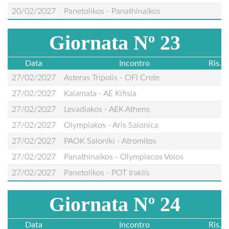
20/02/2027
Panetolikos - Panathinaikos
Giornata Nº 23
Data
Incontro
Ris.
27/02/2027
Asteras Tripolis - OFI Crete
27/02/2027
Kalamata - AE Kifisia
27/02/2027
Levadiakos - AEK Athens
27/02/2027
Olympiakos - Aris Salonica
27/02/2027
PAOK Saloniki - Atromitos
27/02/2027
Panathinaikos - Olympiacos Volos
27/02/2027
Panetolikos - POT Iraklis
Giornata Nº 24
Data
Incontro
Ris.